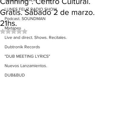
Canning". Centro Cultural.
LUNES FELIZ RADIO SHOW
Gratis. Sábado 2 de marzo.
Podcast. SOUNDMAN
21hs.
Mixtapes
Obtuvo NaN de 5 estrellas.
Live and direct. Shows. Recitales.
Dubtronik Records
"DUB MEETING LYRICS"
Nuevos Lanzamientos.
DUB&BUD