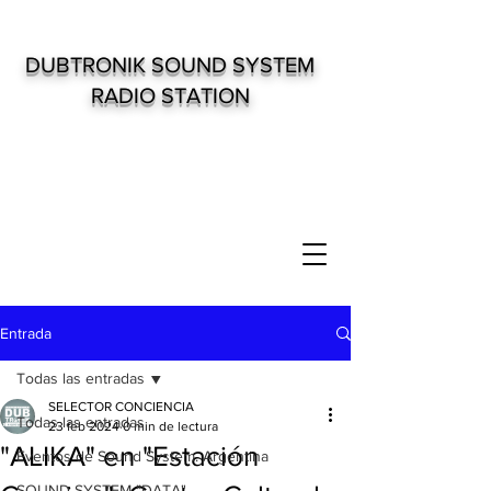
DUBTRONIK SOUND SYSTEM
RADIO STATION
Entrada
Todas las entradas
SELECTOR CONCIENCIA
Todas las entradas
23 feb 2024
0 min de lectura
"ALIKA" en "Estación
Eventos de Sound System. Argentina
SOUND SYSTEM "DATA"