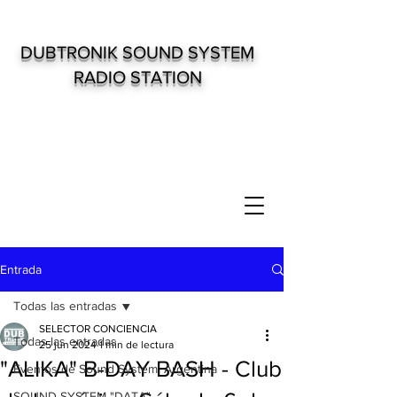
DUBTRONIK SOUND SYSTEM
RADIO STATION
Entrada
Todas las entradas
SELECTOR CONCIENCIA
Todas las entradas
25 jun 2024
1 min de lectura
"ALIKA" B-DAY BASH - Club
Eventos de Sound System. Argentina
SOUND SYSTEM "DATA"