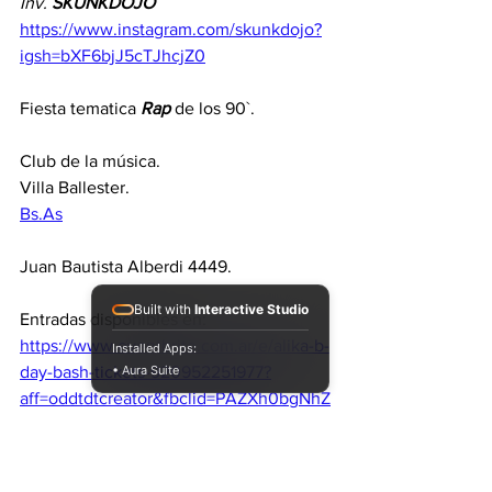
Inv. 
SKUNKDOJO
https://www.instagram.com/skunkdojo?
igsh=bXF6bjJ5cTJhcjZ0
Fiesta tematica 
Rap
 de los 90`.
Club de la música.
Villa Ballester.
Bs.As
Juan Bautista Alberdi 4449.
Built with
Interactive Studio
Entradas disponibles en: 
https://www.eventbrite.com.ar/e/alika-b-
Installed Apps:
• Aura Suite
day-bash-tickets-920952251977?
aff=oddtdtcreator&fbclid=PAZXh0bgNhZ
W0CMTEAAaYWiVFyqgFQ2xCwYBgf-
VzY5Ja0vEDQEwiT-
yud7JIU40vN1ifjY1Fx3Cc_aem_P1MO2k