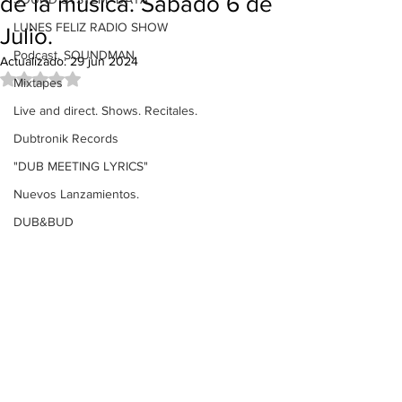
de la música. Sábado 6 de
LUNES FELIZ RADIO SHOW
Julio.
Podcast. SOUNDMAN
Actualizado:
29 jun 2024
Obtuvo NaN de 5 estrellas.
Mixtapes
Live and direct. Shows. Recitales.
Dubtronik Records
"DUB MEETING LYRICS"
Nuevos Lanzamientos.
DUB&BUD