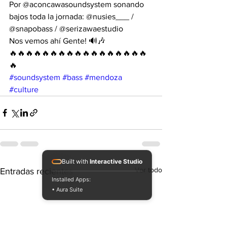
Por @aconcawasoundsystem sonando 
bajos toda la jornada: @nusies___ / 
@snapobass / @serizawaestudio 
Nos vemos ahí Gente! 🔊🎶
🔥🔥🔥🔥🔥🔥🔥🔥🔥🔥🔥🔥🔥🔥🔥🔥🔥
🔥
#soundsystem
#bass
#mendoza
#culture
Built with
Interactive Studio
Ver todo
Entradas recientes
Installed Apps:
• Aura Suite