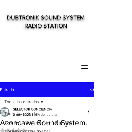
DUBTRONIK SOUND SYSTEM
RADIO STATION
Entrada
Todas las entradas
SELECTOR CONCIENCIA
Todas las entradas
2 nov 2023
1 min de lectura
Aconcawa Sound System.
Eventos de Sound System. Argentina
Obtuvo NaN de 5 estrellas.
SOUND SYSTEM "DATA"