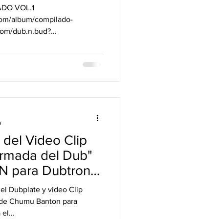
ADO VOL.1
om/album/compilado-
.com/dub.n.bud?
a
 del Video Clip
Armada del Dub"
para Dubtronik
el Dubplate y video Clip
 de Chumu Banton para
el...