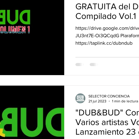
vos Lanzamientos.
DUB&BUD
GRATUITA del
Compilado Vol.1
https://drive.google.com/dri
JU3nt7E-Oi3QCqdG Plaraform
https://taplink.cc/dubndub
SELECTOR CONCIENCIA
21 jul 2023
1 min de lectura
"DUB&BUD" Com
Varios artistas V
Lanzamiento 23 