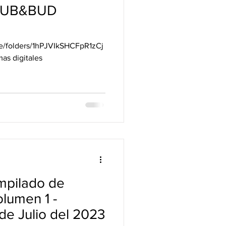
 DUB&BUD
ve/folders/1hPJVIkSHCFpR1zCj
as digitales
pilado de
olumen 1 -
de Julio del 2023