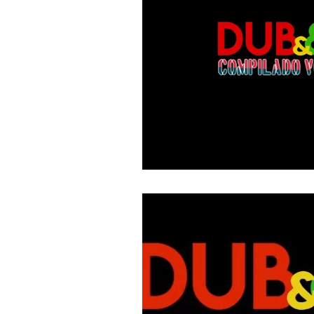
"DUB MEETING LYRICS"
Nue