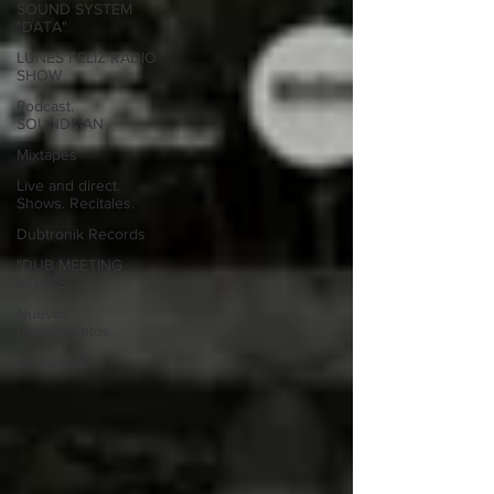
SOUND SYSTEM
"DATA"
LUNES FELIZ RADIO
SHOW
Podcast.
SOUNDMAN
Mixtapes
Live and direct.
Shows. Recitales.
Dubtronik Records
"DUB MEETING
LYRICS"
Nuevos
Lanzamientos.
DUB&BUD