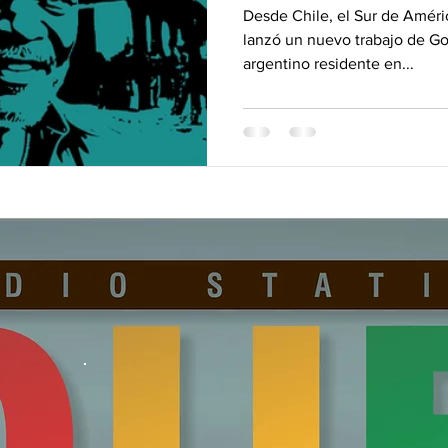
"REBEL I" [La Vo
Desde Chile, el Sur de Améric
lanzó un nuevo trabajo de Goodmvn records, productor
argentino residente en...