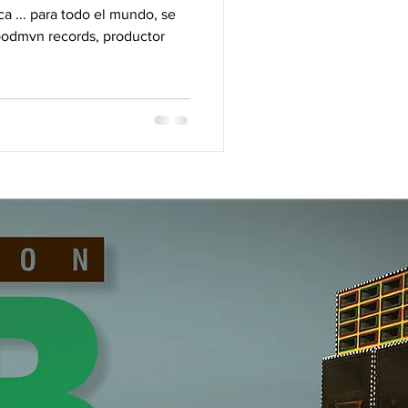
z del Pueblo]
a ... para todo el mundo, se