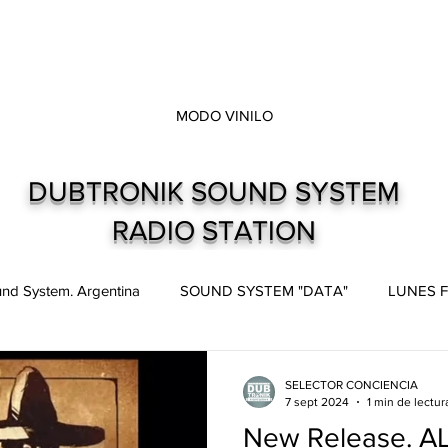
MODO VINILO
DUBTRONIK SOUND SYSTEM
RADIO STATION
nd System. Argentina
SOUND SYSTEM "DATA"
LUNES F
pes
Live and direct. Shows. Recitales.
Dubtronik Records
SELECTOR CONCIENCIA
7 sept 2024
1 min de lectur
New Release. A