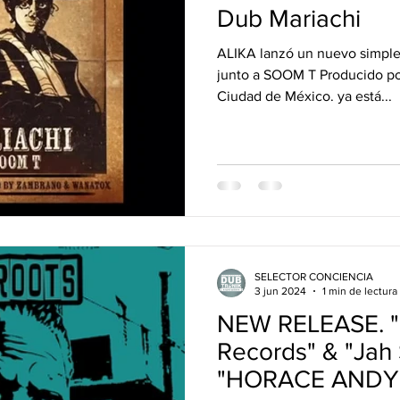
vos Lanzamientos.
DUB&BUD
Dub Mariachi
ALIKA lanzó un nuevo simple llamado DUB MARIACHI
junto a SOOM T Producido por 
Ciudad de México. ya está...
SELECTOR CONCIENCIA
3 jun 2024
1 min de lectura
NEW RELEASE. 
Records" & "Jah
"HORACE ANDY" [