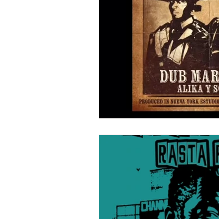
"DUB MEETING LYRICS"
Nue