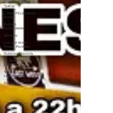
SOUND SYSTEM
"DATA"
LUNES FELIZ RADIO
SHOW
Podcast.
SOUNDMAN
Mixtapes
Live and direct.
Shows. Recitales.
Dubtronik Records
"DUB MEETING
LYRICS"
Nuevos
Lanzamientos.
DUB&BUD