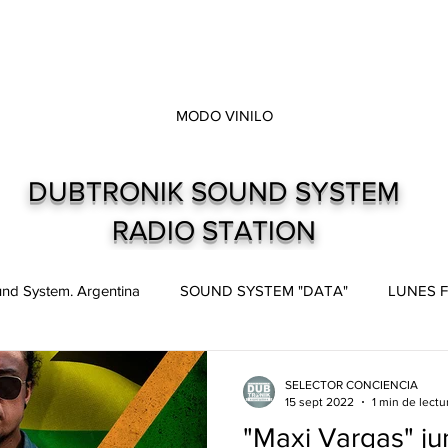
MODO VINILO
DUBTRONIK SOUND SYSTEM
RADIO STATION
nd System. Argentina
SOUND SYSTEM "DATA"
LUNES F
pes
Live and direct. Shows. Recitales.
Dubtronik Records
SELECTOR CONCIENCIA
15 sept 2022
1 min de lectu
"Maxi Vargas" j