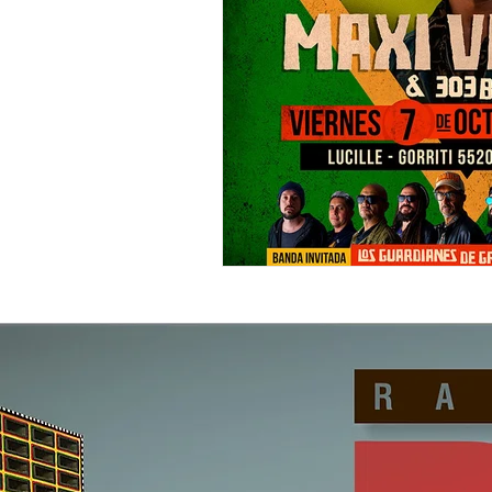
"DUB MEETING LYRICS"
Nue