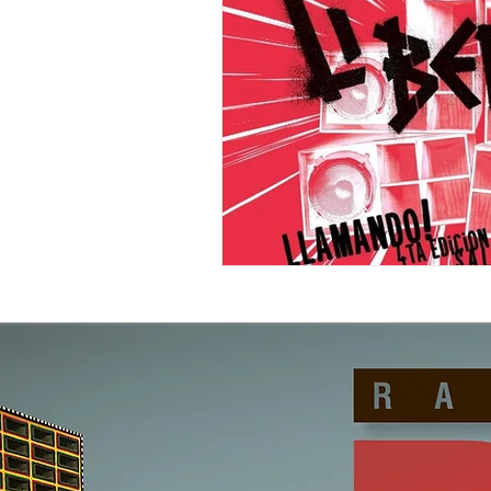
"DUB MEETING LYRICS"
Nue