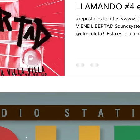
vos Lanzamientos.
DUB&BUD
LLAMANDO #4 en
#repost desde https://www.f
VIENE LIBERTAD Soundsyst
@elrecoleta !! Esta es la ultima