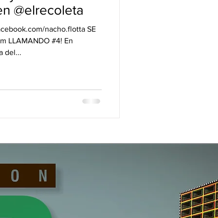
 @elrecoleta
acebook.com/nacho.flotta SE
em LLAMANDO #4! En
 del...