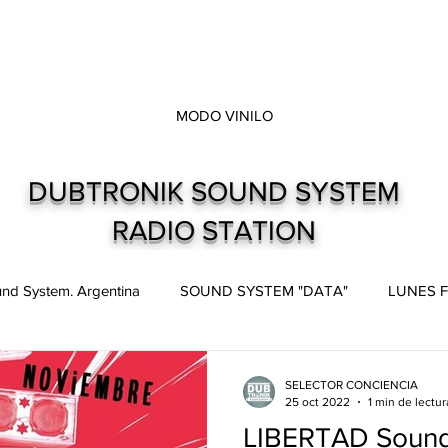
MODO VINILO
DUBTRONIK SOUND SYSTEM
RADIO STATION
nd System. Argentina
SOUND SYSTEM "DATA"
LUNES F
pes
Live and direct. Shows. Recitales.
Dubtronik Records
SELECTOR CONCIENCIA
25 oct 2022
1 min de lectur
LIBERTAD Soun