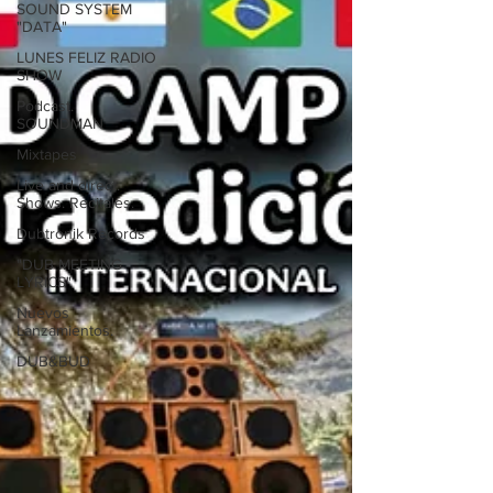
SOUND SYSTEM
"DATA"
LUNES FELIZ RADIO
SHOW
Podcast.
SOUNDMAN
Mixtapes
Live and direct.
Shows. Recitales.
Dubtronik Records
"DUB MEETING
LYRICS"
Nuevos
Lanzamientos.
DUB&BUD