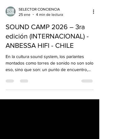
SELECTOR CONCIENCIA
25 ene
4 min de lectura
SOUND CAMP 2026 – 3ra
edición (INTERNACIONAL) -
ANBESSA HIFI - CHILE
En la cultura sound system, los parlantes
montados como torres de sonido no son solo
eso, sino que son: un punto de encuentro,
una experiencia inclusiva y sensitiva, un lugar
para disfrutar la musica en comunion . Lugar
donde la gente se reconoce en el bajo, se
abraza en el mensaje y se une en una misma
vibración. Lloyd Bradley en su libro Bass
Culture , cuando habla del sound system lo
retrata como comunidad, resistencia,
identidad y celebración colectiva — En
febrero,