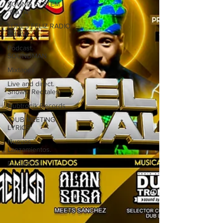
SOUND SYSTEM
"DATA"
LUNES FELIZ RADIO
SHOW
Podcast.
SOUNDMAN
Mixtapes
Live and direct.
Shows. Recitales.
Dubtronik Records
"DUB MEETING
LYRICS"
Nuevos
Lanzamientos.
DUB&BUD