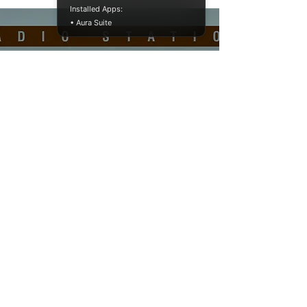
Installed Apps:
• Aura Suite
DUBTRONI
K SOUND
SYSTEM
RADIO
STATION
Todos los derechos reservados 2016