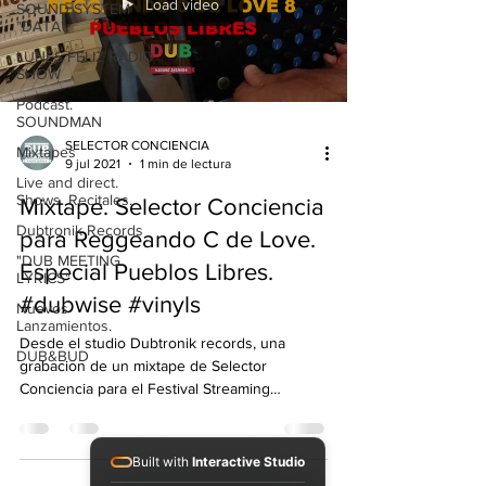
Load video
SOUND SYSTEM
"DATA"
LUNES FELIZ RADIO
SHOW
Podcast.
SOUNDMAN
SELECTOR CONCIENCIA
Mixtapes
9 jul 2021
1 min de lectura
Live and direct.
Shows. Recitales.
Mixtape. Selector Conciencia
Dubtronik Records
para Reggeando C de Love.
"DUB MEETING
Especial Pueblos Libres.
LYRICS"
#dubwise #vinyls
Nuevos
Lanzamientos.
Desde el studio Dubtronik records, una
DUB&BUD
grabacion de un mixtape de Selector
Conciencia para el Festival Streaming
Reggeando C de Love, en...
Built with
Interactive Studio