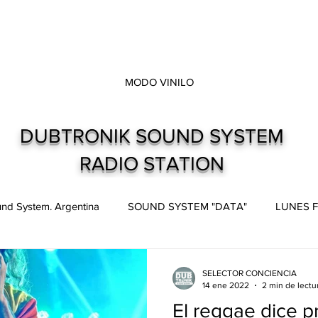
MODO VINILO
DUBTRONIK SOUND SYSTEM
RADIO STATION
nd System. Argentina
SOUND SYSTEM "DATA"
LUNES F
pes
Live and direct. Shows. Recitales.
Dubtronik Records
SELECTOR CONCIENCIA
14 ene 2022
2 min de lectu
El reggae dice p