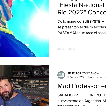
vos Lanzamientos.
DUB&BUD
"Fiesta Nacional
Rio 2022" Conce
Uruguay.
De la mano de SUBSYSTE-M
se presentan el día miércoles
RASTAMAN que toca el sábad
SELECTOR CONCIENCIA
27 ene 2020
1 min de lectu
Mad Professor e
SABADO 22 DE FEBRERO El pr
nuevamente en Argentina. MAD PROFESSOR en LA