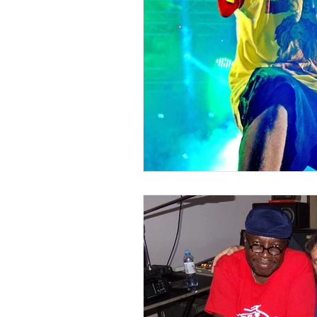
"DUB MEETING LYRICS"
Nue