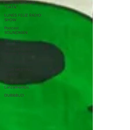
SOUND SYSTEM
"DATA"
LUNES FELIZ RADIO
SHOW
Podcast.
SOUNDMAN
Mixtapes
Live and direct.
Shows. Recitales.
Dubtronik Records
"DUB MEETING
LYRICS"
Nuevos
Lanzamientos.
DUB&BUD