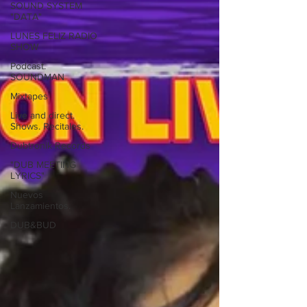
SOUND SYSTEM
"DATA"
LUNES FELIZ RADIO
SHOW
Podcast.
SOUNDMAN
Mixtapes
Live and direct.
Shows. Recitales.
Dubtronik Records
"DUB MEETING
LYRICS"
Nuevos
Lanzamientos.
DUB&BUD