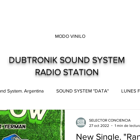
MODO VINILO
DUBTRONIK SOUND SYSTEM
RADIO STATION
nd System. Argentina
SOUND SYSTEM "DATA"
LUNES F
pes
Live and direct. Shows. Recitales.
Dubtronik Records
SELECTOR CONCIENCIA
27 oct 2022
1 min de lectur
New Single. "Ra