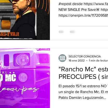
#repost desde https://www.
NEW SINGLE Pre Save🚨 https
https://onerpm.link/117209581
SELECTOR CONCIENCIA
16 ene 2022
1 min de lectur
"Rancho Mc" es
PREOCUPES ( sing
El pasado 15/1 se estreno N
un single de Rancho Mc. El m
Pablo Damián Leguizamón...