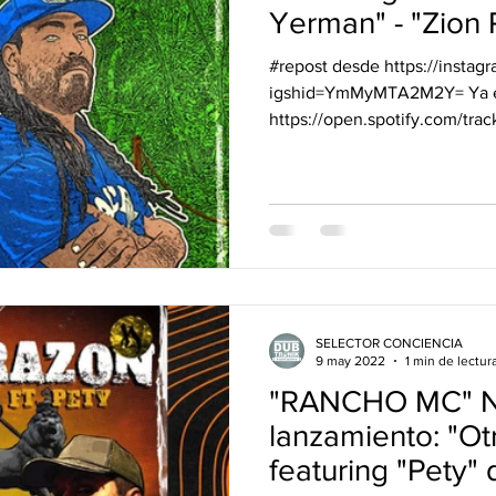
vos Lanzamientos.
DUB&BUD
Yerman" - "Zion
#repost desde https://instag
igshid=YmMyMTA2M2Y= Ya e
https://open.spotify.com/tra
SELECTOR CONCIENCIA
9 may 2022
1 min de lectur
"RANCHO MC" 
lanzamiento: "Ot
featuring "Pety" 