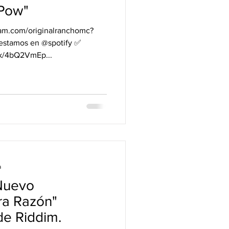
 Pow"
ram.com/originalranchomc?
stamos en @spotify ✅
ck/4bQ2VmEp...
a
Nuevo
ra Razón"
de Riddim.