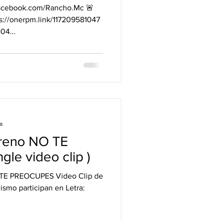
facebook.com/Rancho.Mc 🚨
://onerpm.link/117209581047
04...
a
treno NO TE
le video clip )
O TE PREOCUPES Video Clip de
ismo participan en Letra: