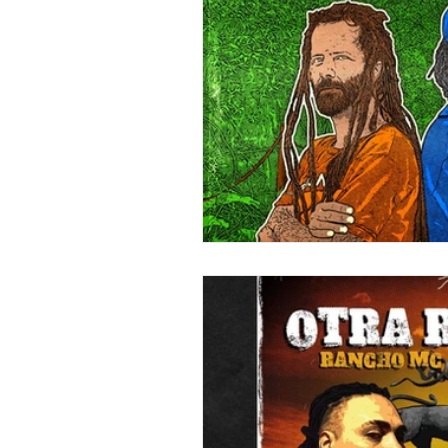
"DUB MEETING LYRICS"
Nue