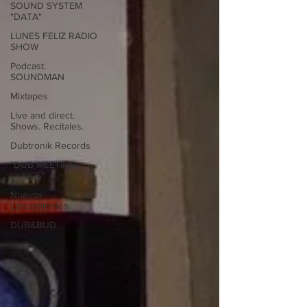
SOUND SYSTEM
"DATA"
LUNES FELIZ RADIO
SHOW
Podcast.
SOUNDMAN
Mixtapes
Live and direct.
Shows. Recitales.
Dubtronik Records
"DUB MEETING
LYRICS"
Nuevos
Lanzamientos.
DUB&BUD