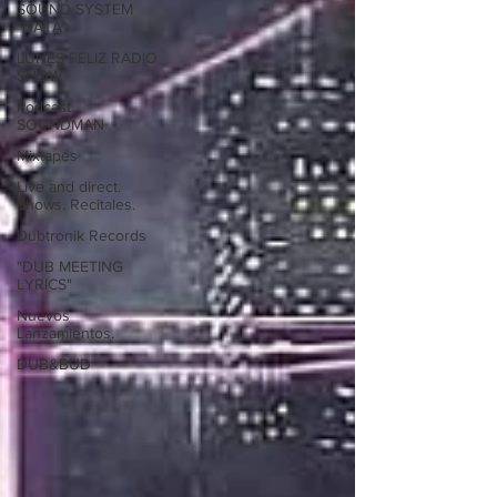
SOUND SYSTEM
"DATA"
LUNES FELIZ RADIO
SHOW
Podcast.
SOUNDMAN
Mixtapes
Live and direct.
Shows. Recitales.
Dubtronik Records
"DUB MEETING
LYRICS"
Nuevos
Lanzamientos.
DUB&BUD