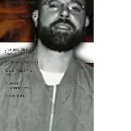
SOUND SYSTEM
"DATA"
LUNES FELIZ RADIO
SHOW
Podcast.
SOUNDMAN
Mixtapes
Live and direct.
Shows. Recitales.
Dubtronik Records
"DUB MEETING
LYRICS"
Nuevos
Lanzamientos.
DUB&BUD