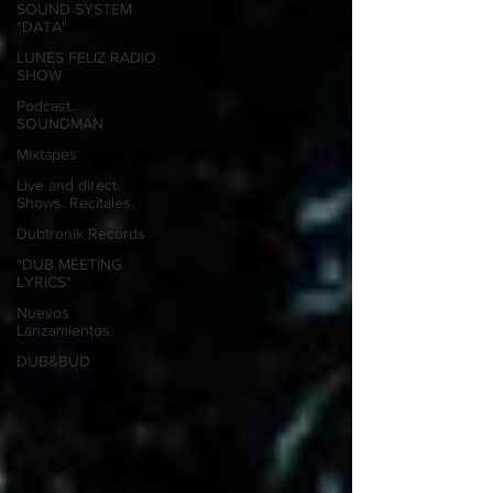
SOUND SYSTEM
"DATA"
LUNES FELIZ RADIO
SHOW
Podcast.
SOUNDMAN
Mixtapes
Live and direct.
Shows. Recitales.
Dubtronik Records
"DUB MEETING
LYRICS"
Nuevos
Lanzamientos.
DUB&BUD