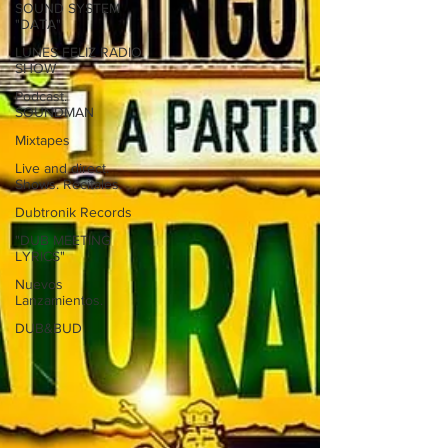
SOUND SYSTEM
"DATA"
LUNES FELIZ RADIO
SHOW
Podcast.
SOUNDMAN
Mixtapes
Live and direct.
Shows. Recitales.
Dubtronik Records
"DUB MEETING
LYRICS"
Nuevos
Lanzamientos.
DUB&BUD