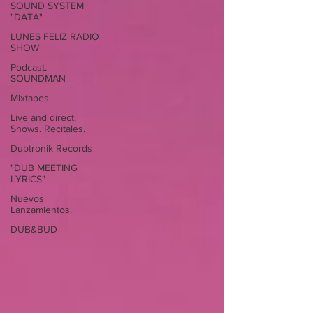
SOUND SYSTEM
"DATA"
LUNES FELIZ RADIO
SHOW
Podcast.
SOUNDMAN
Mixtapes
Live and direct.
Shows. Recitales.
Dubtronik Records
"DUB MEETING
LYRICS"
Nuevos
Lanzamientos.
DUB&BUD