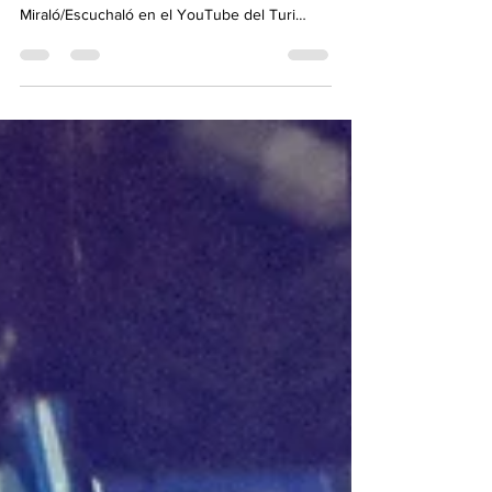
https://youtu.be/bxhWEp7-_HI
Miraló/Escuchaló en el YouTube del Turi
Rastaman "La Despedida/Dale“ "Dubtronik...