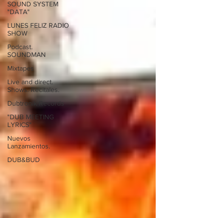
SOUND SYSTEM
"DATA"
LUNES FELIZ RADIO
SHOW
Podcast.
SOUNDMAN
Mixtapes
Live and direct.
Shows. Recitales.
Dubtronik Records
"DUB MEETING
LYRICS"
Nuevos
Lanzamientos.
DUB&BUD