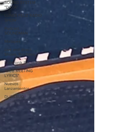
SOUND SYSTEM
"DATA"
LUNES FELIZ RADIO
SHOW
Podcast.
SOUNDMAN
Mixtapes
Live and direct.
Shows. Recitales.
Dubtronik Records
"DUB MEETING
LYRICS"
Nuevos
Lanzamientos.
DUB&BUD