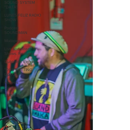
SOUND SYSTEM
"DATA"
LUNES FELIZ RADIO
SHOW
Podcast.
SOUNDMAN
Mixtapes
Live and direct.
Shows. Recitales.
Dubtronik Records
"DUB MEETING
LYRICS"
Nuevos
Lanzamientos.
DUB&BUD