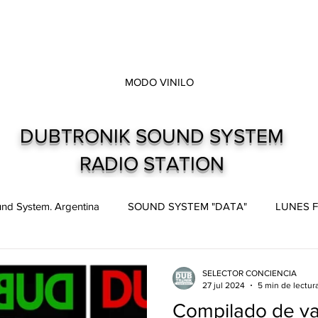
MODO VINILO
DUBTRONIK SOUND SYSTEM
RADIO STATION
nd System. Argentina
SOUND SYSTEM "DATA"
LUNES F
pes
Live and direct. Shows. Recitales.
Dubtronik Records
SELECTOR CONCIENCIA
27 jul 2024
5 min de lectur
Compilado de var