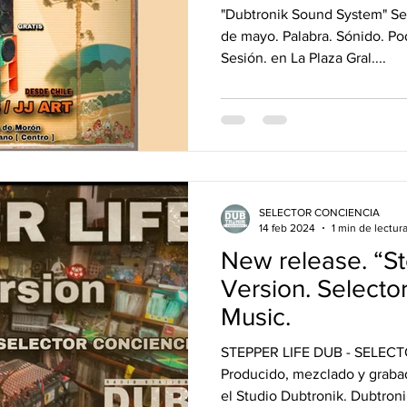
"JJ ART" [ Chile ]
"Dubtronik Sound System" Se
de mayo. Palabra. Sónido. P
Sesión. en La Plaza Gral....
SELECTOR CONCIENCIA
14 feb 2024
1 min de lectur
New release. “Step
Version. Selecto
Music.
STEPPER LIFE DUB - SELE
Producido, mezclado y graba
el Studio Dubtronik. Dubtronik