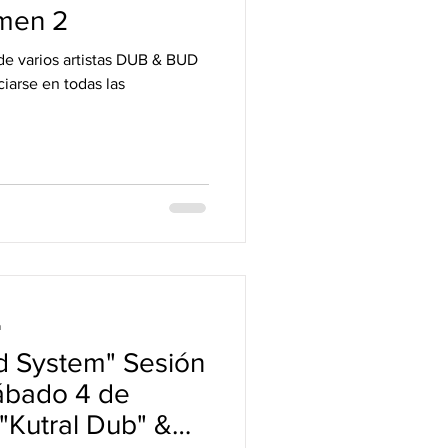
men 2
iarse en todas las
a
d System" Sesión
Sábado 4 de
 "Kutral Dub" &