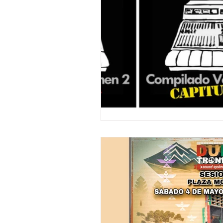
"DUB MEETING LYRICS"
Nue