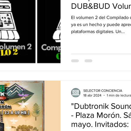
vos Lanzamientos.
DUB&BUD
DUB&BUD Volu
El volumen 2 del Compilado de varios artistas DUB & BUD
ya es un hecho y puede aprec
plataformas digitales. Un...
SELECTOR CONCIENCIA
18 abr 2024
1 min de lectur
"Dubtronik Soun
- Plaza Morón. 
mayo. Invitados: