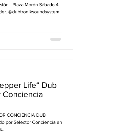
sión - Plaza Morón Sábado 4
oder. @dubtroniksoundsystem
a
per Life“ Dub
r Conciencia
CTOR CONCIENCIA DUB
do por Selector Conciencia en
...