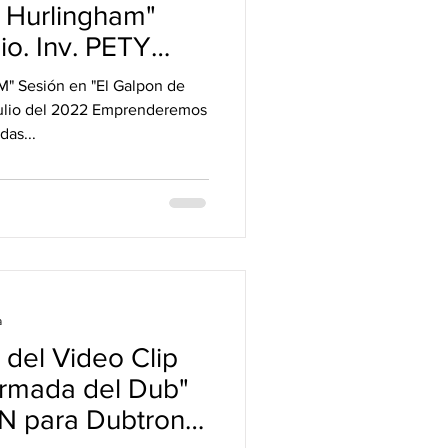
e Hurlingham"
io. Inv. PETY
Sesión en "El Galpon de
Julio del 2022 Emprenderemos
das...
a
 del Video Clip
Armada del Dub"
para Dubtronik