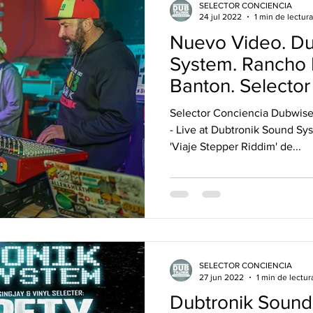
SELECTOR CONCIENCIA
24 jul 2022
1 min de lectura
Nuevo Video. Du
System. Rancho
Banton. Selector
the controls
Selector Conciencia Dubwise en el Galpón de Hurlingha
- Live at Dubtronik Sound Sy
'Viaje Stepper Riddim' de...
SELECTOR CONCIENCIA
27 jun 2022
1 min de lectur
Dubtronik Sound