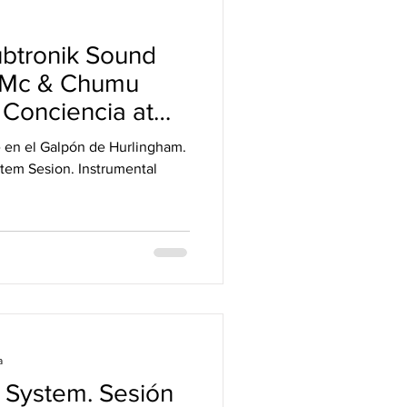
btronik Sound
 Mc & Chumu
 Conciencia at
m.
stem Sesion. Instrumental
a
 System. Sesión