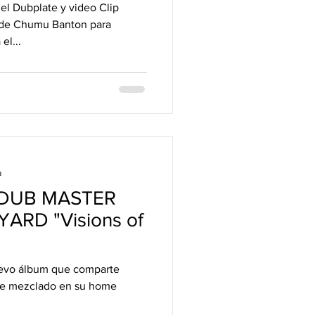
el Dubplate y video Clip
 de Chumu Banton para
el...
a
e DUB MASTER
ARD "Visions of
ue mezclado en su home