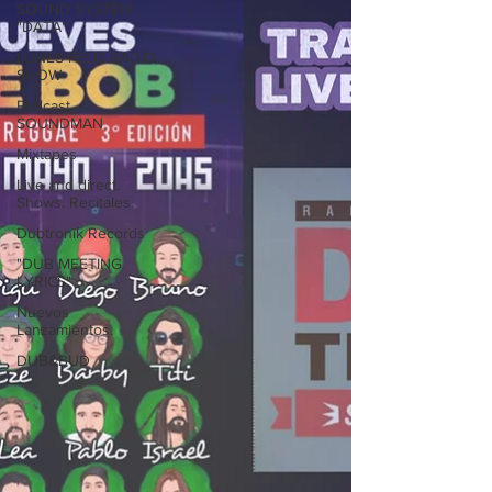
SOUND SYSTEM
"DATA"
LUNES FELIZ RADIO
SHOW
Podcast.
SOUNDMAN
Mixtapes
Live and direct.
Shows. Recitales.
Dubtronik Records
"DUB MEETING
LYRICS"
Nuevos
Lanzamientos.
DUB&BUD