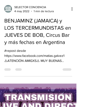
SELECTOR CONCIENCIA
4 may 2022
1 min de lectura
BENJAMINZ (JAMAICA) y
LOS TERCERMUNDISTAS en
JUEVES DE BOB, Circus Bar
y más fechas en Argentina
#repost desde
https://www.facebook.com/matias.galvez1
⚠️ATENCIÓN AMIGXS⚠️ MUY BUENAS
NOTICIAS!! UNA VEZ MAS AQUÍ INVITANDO
A QUE SEAS...