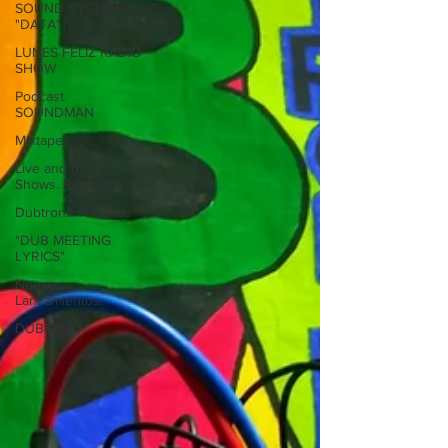
SOUND SYSTEM
"DATA"
LUNES FELIZ RADIO
SHOW
Podcast.
SOUNDMAN
Mixtapes
Live and direct.
Shows. Recitales.
Dubtronik Records
"DUB MEETING
LYRICS"
Nuevos
Lanzamientos.
DUB&BUD