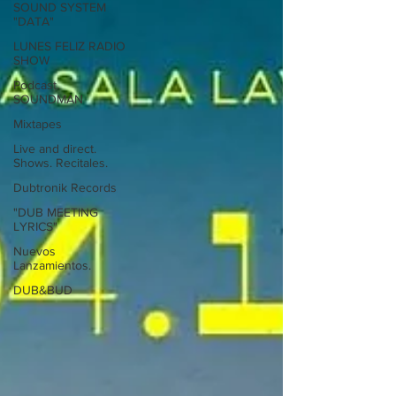
SOUND SYSTEM
"DATA"
LUNES FELIZ RADIO
SHOW
Podcast.
SOUNDMAN
Mixtapes
Live and direct.
Shows. Recitales.
Dubtronik Records
"DUB MEETING
LYRICS"
Nuevos
Lanzamientos.
DUB&BUD