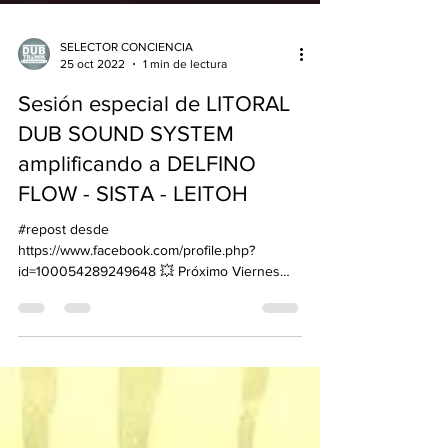
SELECTOR CONCIENCIA
25 oct 2022
1 min de lectura
Sesión especial de LITORAL
DUB SOUND SYSTEM
amplificando a DELFINO
FLOW - SISTA - LEITOH
#repost desde
https://www.facebook.com/profile.php?
id=100054289249648 💥 Próximo Viernes
04/11 💥 ✨ Sesión especial de Litoral Dub
Sound...