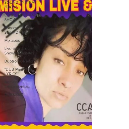
SOUND SYSTEM
"DATA"
LUNES FELIZ RADIO
SHOW
Podcast.
SOUNDMAN
Mixtapes
Live and direct.
Shows. Recitales.
Dubtronik Records
"DUB MEETING
LYRICS"
Nuevos
Lanzamientos.
DUB&BUD