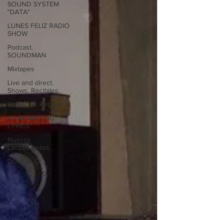
SOUND SYSTEM
"DATA"
LUNES FELIZ RADIO
SHOW
Podcast.
SOUNDMAN
Mixtapes
Live and direct.
Shows. Recitales.
Dubtronik Records
"DUB MEETING
LYRICS"
Nuevos
Lanzamientos.
DUB&BUD