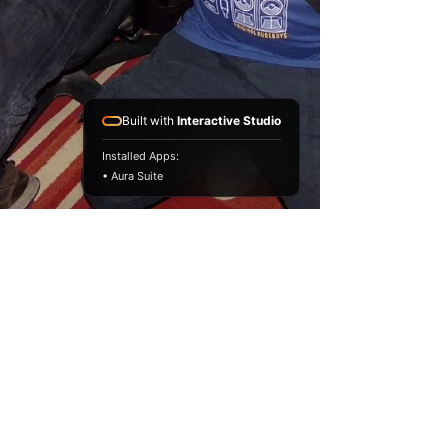
Built with
Interactive Studio
Installed Apps:
• Aura Suite
SELECTOR CONCIENCIA
27 ene 2020
1 min de lectura
Mad Professor en Argentina.
SABADO 22 DE FEBRERO El profesor Loco!!
Genio del Dub nuevamente en Argentina.
MAD PROFESSOR en LA TRASTIENDA .
Buenos Aires. San Telmo....