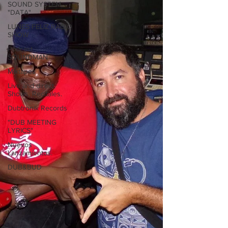
SOUND SYSTEM
"DATA"
LUNES FELIZ RADIO
SHOW
Podcast.
SOUNDMAN
Mixtapes
Live and direct.
Shows. Recitales.
Dubtronik Records
"DUB MEETING
LYRICS"
Nuevos
Lanzamientos.
DUB&BUD