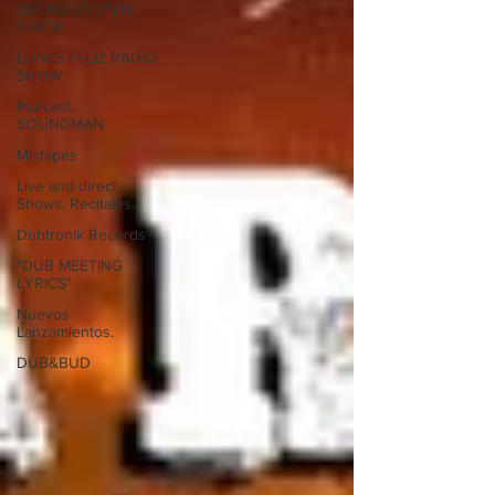
SOUND SYSTEM
"DATA"
LUNES FELIZ RADIO
SHOW
Podcast.
SOUNDMAN
Mixtapes
Live and direct.
Shows. Recitales.
Dubtronik Records
"DUB MEETING
LYRICS"
Nuevos
Lanzamientos.
DUB&BUD