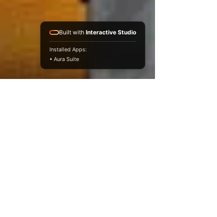
Built with
Interactive Studio
Installed Apps:
• Aura Suite