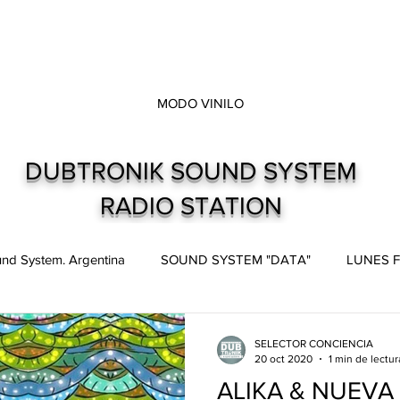
MODO VINILO
DUBTRONIK SOUND SYSTEM
RADIO STATION
nd System. Argentina
SOUND SYSTEM "DATA"
LUNES F
pes
Live and direct. Shows. Recitales.
Dubtronik Records
SELECTOR CONCIENCIA
20 oct 2020
1 min de lectur
ALIKA & NUEVA 