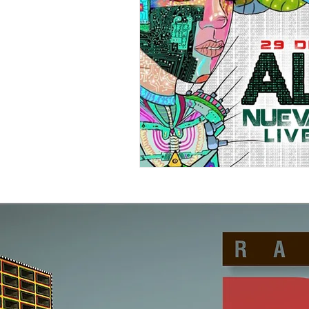
"DUB MEETING LYRICS"
Nue