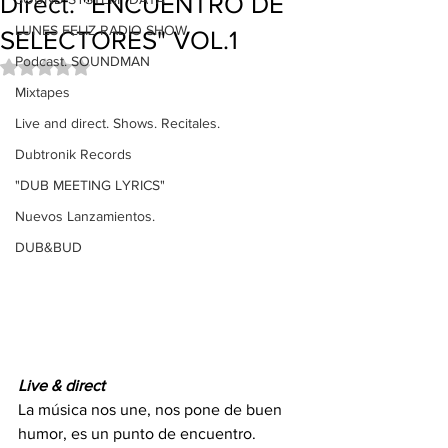
Direct. "ENCUENTRO DE
LUNES FELIZ RADIO SHOW
SELECTORES" VOL.1
Podcast. SOUNDMAN
Obtuvo NaN de 5 estrellas.
Mixtapes
Live and direct. Shows. Recitales.
Dubtronik Records
"DUB MEETING LYRICS"
Nuevos Lanzamientos.
DUB&BUD
Live & direct
La música nos une, nos pone de buen 
humor, es un punto de encuentro.