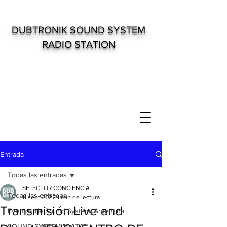
DUBTRONIK SOUND SYSTEM
RADIO STATION
Entrada
Todas las entradas
SELECTOR CONCIENCIA
Todas las entradas
11 sept 2022
1 min de lectura
Transmisión Live and
Eventos de Sound System. Argentina
SOUND SYSTEM "DATA"