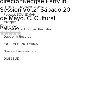
directo "Reggae Party in
LUNES FELIZ RADIO SHOW
Session Vol.2" Sábado 20
Podcast. SOUNDMAN
de Mayo. C. Cultural
Mixtapes
Raices.
Live and direct. Shows. Recitales.
Obtuvo NaN de 5 estrellas.
Dubtronik Records
"DUB MEETING LYRICS"
Nuevos Lanzamientos.
DUB&BUD