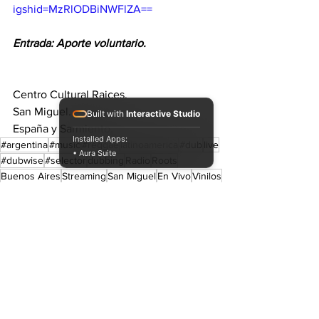
igshid=MzRlODBiNWFlZA==
Entrada: Aporte voluntario.
Centro Cultural Raices.
San Miguel.
Built with
Interactive Studio
España y Sarmiento.
Installed Apps:
#argentina
#music
#reggae
latinoamerica
#dub
live
• Aura Suite
#dubwise
#selector
dubbing
Radio
Roots
Buenos Aires
Streaming
San Miguel
En Vivo
Vinilos
Dubber
Deejays
Singjays
Dub Masters
C.C Raices
Cultural
Live and direct. Shows. Recitales.