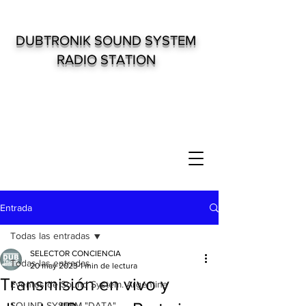
DUBTRONIK SOUND SYSTEM
RADIO STATION
Entrada
Todas las entradas
SELECTOR CONCIENCIA
Todas las entradas
20 may 2023
1 min de lectura
Transmisión en vivo y
Eventos de Sound System. Argentina
SOUND SYSTEM "DATA"