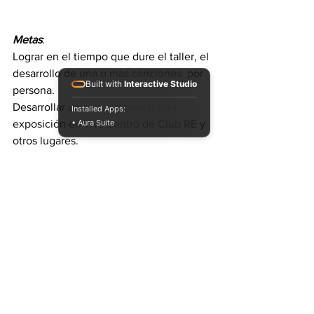
Metas
:
Lograr en el tiempo que dure el taller, el 
desarrollo de una o mas canciones  por 
Built with
Interactive Studio
persona. 
Desarrollar un set Live para futura 
Installed Apps:
• Aura Suite
exposición en vivo dentro de Club RE y 
otros lugares. 
Lograr un ensamble entre 2 o mas 
alumnos para demostración en 
conjunto. Ya sea incluyendo 
instrumentos físicos a un set Live o 
controladores midi.
Modalidad y costo:
El taller tiene una duración de un 
meses, con 8 clases de 2 horas cada 
una, dictada por 
Leandro Albaytero,
experimentado artista de la escena 