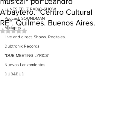
musical" por Leandro
LUNES FELIZ RADIO SHOW
Albaytero. "Centro Cultural
Podcast. SOUNDMAN
RE". Quilmes. Buenos Aires.
Mixtapes
Obtuvo NaN de 5 estrellas.
Live and direct. Shows. Recitales.
Dubtronik Records
"DUB MEETING LYRICS"
Nuevos Lanzamientos.
DUB&BUD