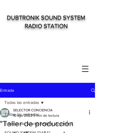
DUBTRONIK SOUND SYSTEM
RADIO STATION
Entrada
Todas las entradas
SELECTOR CONCIENCIA
Todas las entradas
10 ago 2022
3 min de lectura
"Taller de producción
Eventos de Sound System. Argentina
SOUND SYSTEM "DATA"