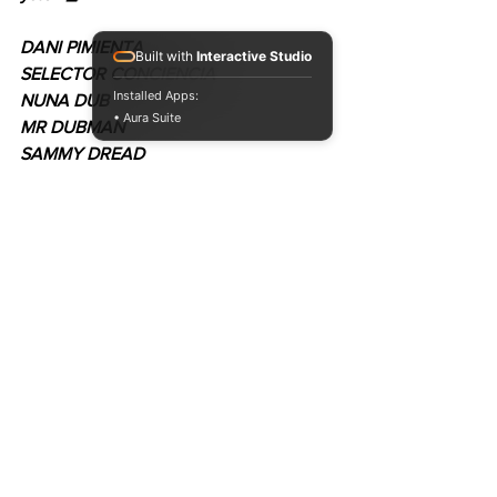
DANI PIMIENTA
Built with
Interactive Studio
SELECTOR CONCIENCIA
Installed Apps:
NUNA DUB 
• Aura Suite
MR DUBMAN
SAMMY DREAD
FLAWA SELECTA
MATI SELECTA
RAS WISE
HAROLDUB
OZETA
NOEFREE
POLO ISES
SAKUETE
MUFFIN SEIF
JAVIERA ROSSELOT 
MISTA DIJAH