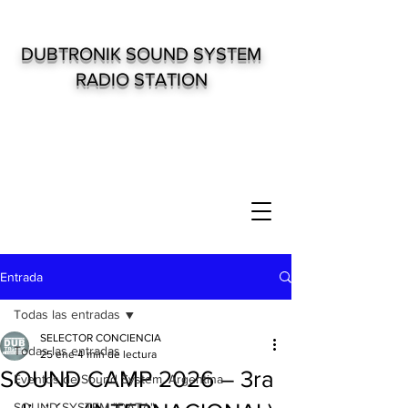
DUBTRONIK SOUND SYSTEM
RADIO STATION
Entrada
Todas las entradas
SELECTOR CONCIENCIA
Todas las entradas
25 ene
4 min de lectura
SOUND CAMP 2026 – 3ra
Eventos de Sound System. Argentina
SOUND SYSTEM "DATA"