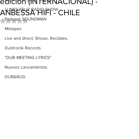
edición (INTERNACIONAL) -
LUNES FELIZ RADIO SHOW
ANBESSA HIFI - CHILE
Podcast. SOUNDMAN
Obtuvo NaN de 5 estrellas.
Mixtapes
Live and direct. Shows. Recitales.
Dubtronik Records
"DUB MEETING LYRICS"
Nuevos Lanzamientos.
DUB&BUD