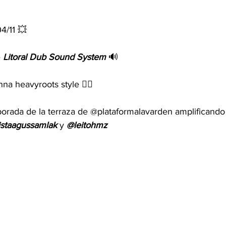
4/11 💥
 
Litoral Dub Sound System
 🔊
na heavyroots style ✊🏿
rada de la terraza de @plataformalavarden amplificando
istaagussamlak
 y 
@leitohmz