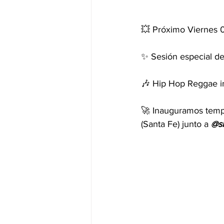
💥 Próximo Viernes 0
✨ Sesión especial de
🎶 Hip Hop Reggae in
🚀 Inauguramos tempo
(Santa Fe) junto a 
@s