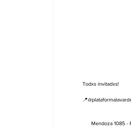
Todxs invitadxs!
📍@plataformalavard
      Mendoza 1085 -