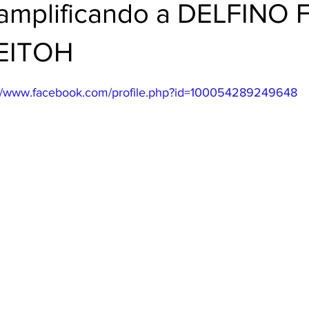
BUD
mplificando a DELFINO 
LEITOH
trellas.
://www.facebook.com/profile.php?id=100054289249648