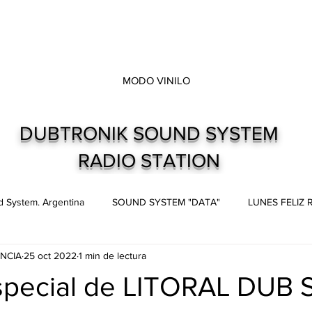
MODO VINILO
DUBTRONIK SOUND SYSTEM
RADIO STATION
 System. Argentina
SOUND SYSTEM "DATA"
LUNES FELIZ
NCIA
25 oct 2022
1 min de lectura
s
Live and direct. Shows. Recitales.
Dubtronik Records
special de LITORAL DUB