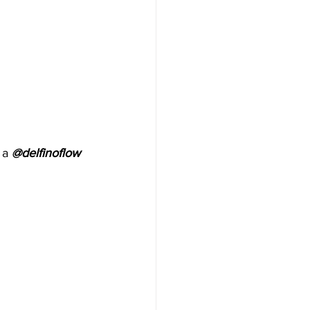
 a 
@delfinoflow