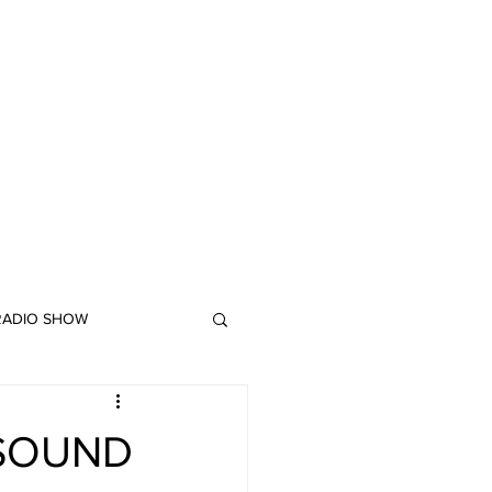
 RADIO SHOW
"DUB MEETING LYRICS"
 SOUND