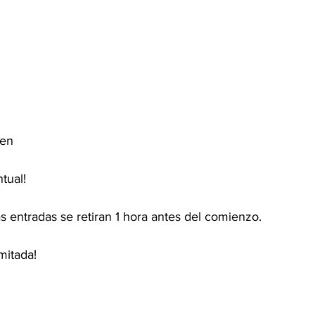
den
tual!
las entradas se retiran 1 hora antes del comienzo.
mitada!