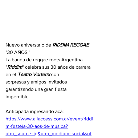
Nuevo aniversario de 
RIDDIM
REGGAE
"30 AÑOS "
La banda de reggae roots Argentina 
"
Riddim
" celebra sus 30 años de carrera 
en el 
Teatro
Vorterix
 con 
sorpresas y amigos invitados 
garantizando una gran fiesta 
imperdible. 
Anticipada ingresando acá:
https://www.allaccess.com.ar/event/riddi
m-festeja-30-aos-de-musica?
utm_source=ig&utm_medium=social&ut