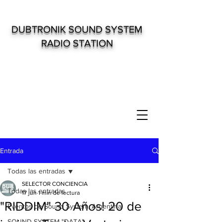
DUBTRONIK SOUND SYSTEM
RADIO STATION
Entrada
Todas las entradas
SELECTOR CONCIENCIA
Todas las entradas
17 jun
1 min de lectura
"RIDDIM" 30 Años! 20 de
Eventos de Sound System. Argentina
SOUND SYSTEM "DATA"