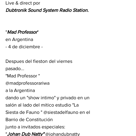
Live & direct por 
Dubtronik Sound System Radio Station.
"
Mad Professor
" 
en Argentina
- 4 de diciembre - 
Despues del fieston del viernes 
pasado...
"Mad Professor "
@madprofessorariwa
a la Argentina
dando un "show intimo" y privado en un 
salón al lado del mitico estudio "La 
Siesta de Fauno " @siestadelfauno en el 
Barrio de Constitución
junto a invitados especiales:
"
Johan Dub Natty" 
@johandubnatty 