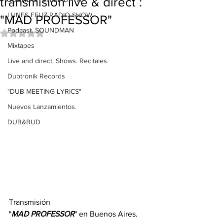
transmisión live & direct :
LUNES FELIZ RADIO SHOW
"MAD PROFESSOR"
Podcast. SOUNDMAN
Obtuvo NaN de 5 estrellas.
Mixtapes
Live and direct. Shows. Recitales.
Dubtronik Records
"DUB MEETING LYRICS"
Nuevos Lanzamientos.
DUB&BUD
Transmisión 
"
MAD PROFESSOR
" en Buenos Aires. 