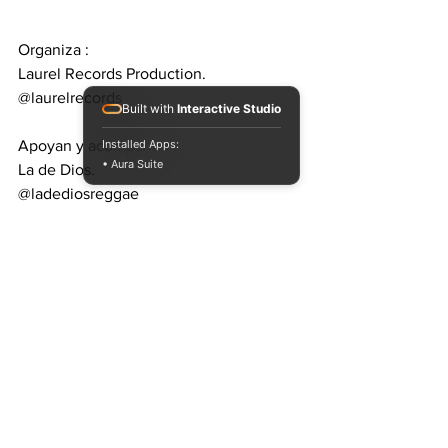
Organiza :
Laurel Records Production.
@laurelrecords
Built with
Interactive Studio
Apoyan y acompañan :
Installed Apps:
• Aura Suite
La de Dios.
@ladediosreggae
Natural Rasta.
@naturalrastaok
Ver todo
Entradas recientes