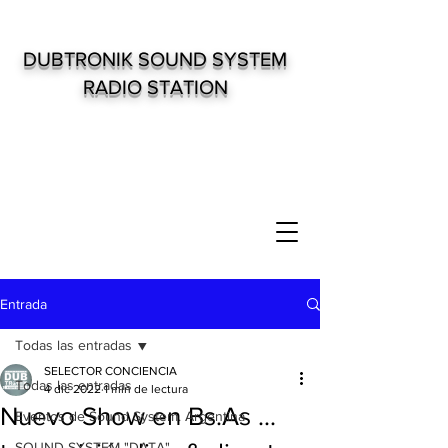
DUBTRONIK SOUND SYSTEM
RADIO STATION
Entrada
Todas las entradas
SELECTOR CONCIENCIA
Todas las entradas
4 dic 2022
1 min de lectura
Nuevo Show en Bs.As ...
Eventos de Sound System. Argentina
SOUND SYSTEM "DATA"