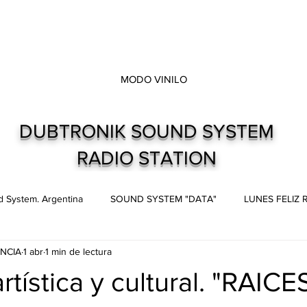
MODO VINILO
DUBTRONIK SOUND SYSTEM
RADIO STATION
 System. Argentina
SOUND SYSTEM "DATA"
LUNES FELIZ
NCIA
1 abr
1 min de lectura
s
Live and direct. Shows. Recitales.
Dubtronik Records
rtística y cultural. "RAIC