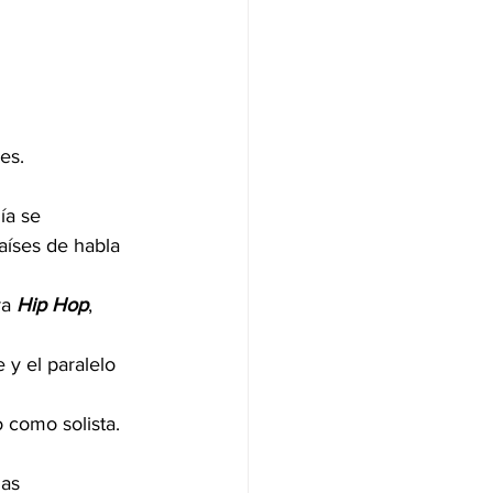
es.
ía se 
aíses de habla 
a 
Hip
Hop
, 
 y el paralelo 
 como solista.
as 