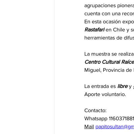
agrupaciones pionera
cuenta con una recon
En esta ocasión expo
Rastafari
 en Chile y 
herramientas de difus
La muestra se realiz
Centro
Cultural
Raíce
Miguel, Provincia de
La entrada es 
libre
 y 
Aporte voluntario.
Contacto: 
Whatsapp 116037188
Mail
papitosultan@gm