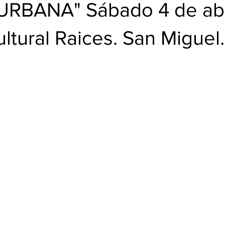
BUD
RBANA" Sábado 4 de abri
ltural Raices. San Miguel.
trellas.