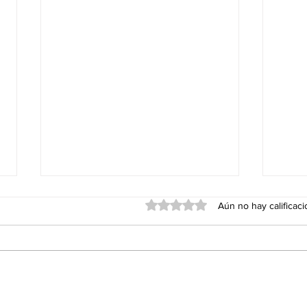
Obtuvo 0 de 5 estrellas.
Aún no hay calificac