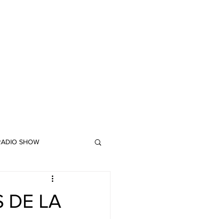
 RADIO SHOW
"DUB MEETING LYRICS"
ES DE LA