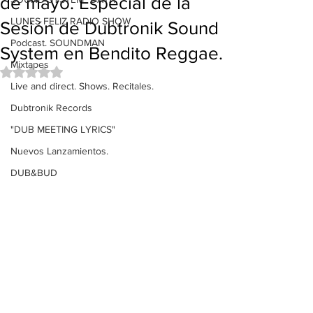
de mayo. Especial de la
LUNES FELIZ RADIO SHOW
Sesión de Dubtronik Sound
Podcast. SOUNDMAN
System en Bendito Reggae.
Mixtapes
Obtuvo NaN de 5 estrellas.
Live and direct. Shows. Recitales.
Dubtronik Records
"DUB MEETING LYRICS"
Nuevos Lanzamientos.
DUB&BUD