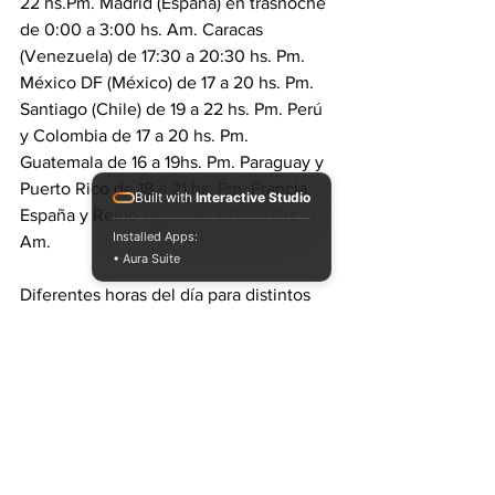
22 hs.Pm. Madrid (España) en trasnoche 
de 0:00 a 3:00 hs. Am. Caracas 
(Venezuela) de 17:30 a 20:30 hs. Pm. 
México DF (México) de 17 a 20 hs. Pm. 
Santiago (Chile) de 19 a 22 hs. Pm. Perú 
y Colombia de 17 a 20 hs. Pm. 
Guatemala de 16 a 19hs. Pm. Paraguay y 
Puerto Rico de 18 a 21 hs. Pm. Francia, 
Built with
Interactive Studio
España y Reino Unido de 00 a 03hs. 
Installed Apps:
Am. 
• Aura Suite
Diferentes horas del día para distintos 
lugares del mundo. Una conexión que 
derrumba las fronteras y viaja a través 
de la net para conectarnos. Un mismo 
momento para vivir el vivo y directo de 
Lunes Feliz.
#argentina
#music
#reggae
latinoamerica
#dub
#soundsystemculture
#soundsystem
#dubwise