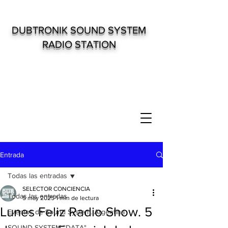
DUBTRONIK SOUND SYSTEM
RADIO STATION
Entrada
Todas las entradas
SELECTOR CONCIENCIA
Todas las entradas
5 may 2025
1 min de lectura
Lunes Feliz Radio Show. 5
Eventos de Sound System. Argentina
SOUND SYSTEM "DATA"