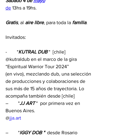
Sábado 4 de 
mayo
de
 13hs a 19hs.
Gratis
, al 
aire libre
, para toda la 
familia
.
Invitados:
-        "
KUTRAL DUB
 "  [chile]
@kutraldub en el marco de la gira 
“Espiritual Warrior Tour 2024”
(en vivo), mezclando dub, una selección 
de producciones y colaboraciones de 
sus más de 15 años de trayectoria. Lo 
acompaña también desde [chile] 
–        "
JJ ART
 "  por primera vez en 
Buenos Aires.
@
jja.art
–        "
IGGY DOB "  
desde
Rosario