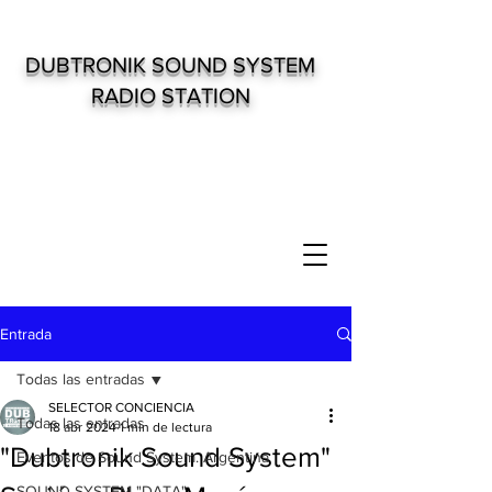
DUBTRONIK SOUND SYSTEM
RADIO STATION
Entrada
Todas las entradas
SELECTOR CONCIENCIA
Todas las entradas
18 abr 2024
1 min de lectura
"Dubtronik Sound System"
Eventos de Sound System. Argentina
SOUND SYSTEM "DATA"