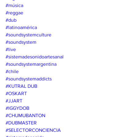
#música
#reggae
#dub
#latinoamérica
#soundsystemculture
#soundsystem
#live
#sistemadesonidoartesanal
#soundsystemargentina
#chile
#soundsystemaddicts
#KUTRAL DUB
#OSKART
#JJART
#IGGYDOB
#CHUMUBANTON
#DUBMASTER
#SELECTORCONCIENCIA