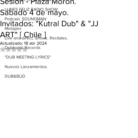
Sesión - Plaza Morón.
LUNES FELIZ RADIO SHOW
Sábado 4 de mayo.
Podcast. SOUNDMAN
Invitados: "Kutral Dub" & "JJ
Mixtapes
ART" [ Chile ]
Live and direct. Shows. Recitales.
Actualizado:
18 abr 2024
Dubtronik Records
Obtuvo NaN de 5 estrellas.
"DUB MEETING LYRICS"
Nuevos Lanzamientos.
DUB&BUD