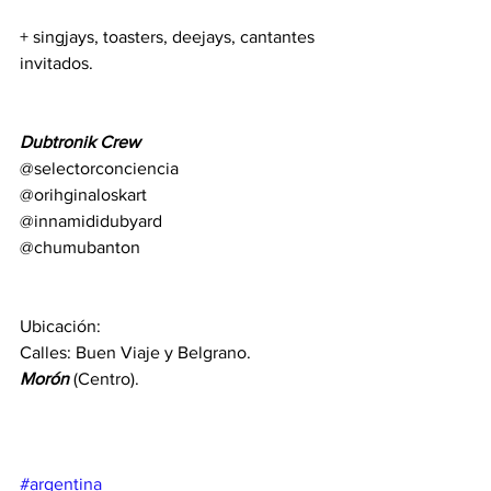
+ singjays, toasters, deejays, cantantes 
invitados.
Dubtronik Crew
@selectorconciencia
@orihginaloskart
@innamididubyard
@chumubanton
Ubicación:
Calles: Buen Viaje y Belgrano.
Morón
 (Centro).
#argentina