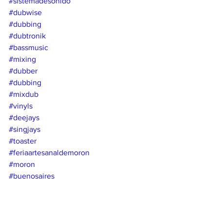
#sistemadesonido
#dubwise
#dubbing
#dubtronik
#bassmusic
#mixing
#dubber
#dubbing
#mixdub
#vinyls
#deejays
#singjays
#toaster
#feriaartesanaldemoron
#moron
#buenosaires