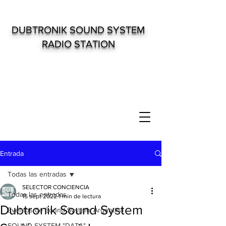
DUBTRONIK SOUND SYSTEM
RADIO STATION
Entrada
Todas las entradas
SELECTOR CONCIENCIA
Todas las entradas
15 sept 2022
1 min de lectura
Dubtronik Sound System
Eventos de Sound System. Argentina
SOUND SYSTEM "DATA"