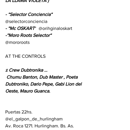
LA LLAMA VIOLETA )
- “Selector Conciencia“ 
@selectorconciencia
- “Mc OSKART
“  @orihginaloskart 
-“Moro Roots Selector“
@mororoots  
AT THE CONTROLS
± Crew Dubtronika …
 Chumu Banton, Dub Master , Poeta 
Dubtroniko, Dario Pepe, Gabi Lion del 
Oeste, Mauro Guanca.
Puertas 22hs.
@el_galpon_de_hurlingham
Av. Roca 1271. Hurlingham. Bs. As.