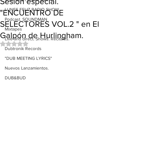
Sesión especial.
LUNES FELIZ RADIO SHOW
"ENCUENTRO DE
Podcast. SOUNDMAN
SELECTORES VOL.2 " en El
Mixtapes
Galpón de Hurlingham.
Live and direct. Shows. Recitales.
Obtuvo NaN de 5 estrellas.
Dubtronik Records
"DUB MEETING LYRICS"
Nuevos Lanzamientos.
DUB&BUD