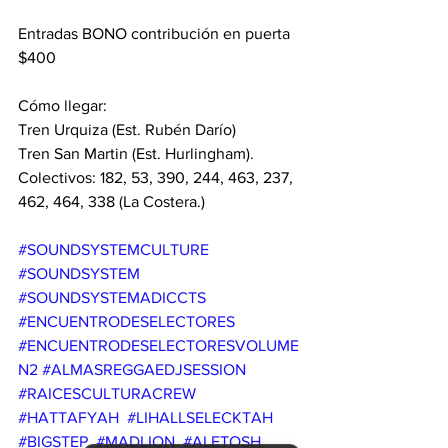
Entradas BONO contribución en puerta 
$400
Cómo llegar:
Tren Urquiza (Est. Rubén Darío)
Tren San Martin (Est. Hurlingham).
Colectivos: 182, 53, 390, 244, 463, 237, 
462, 464, 338 (La Costera.)
#SOUNDSYSTEMCULTURE
#SOUNDSYSTEM
#SOUNDSYSTEMADICCTS
#ENCUENTRODESELECTORES
#ENCUENTRODESELECTORESVOLUME
N2
#ALMASREGGAEDJSESSION
#RAICESCULTURACREW
#HATTAFYAH
#LIHALLSELECKTAH
#BIGSTEP
#MADLION
#ALETOSH