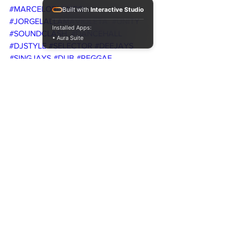
#MARCELOBLANCO
Built with
Interactive Studio
#JORGELALLAMAVIOLETA
#UNITY
Installed Apps:
#SOUNDCLASH
#DANCEHALL
• Aura Suite
#DJSTYLE
#SELECTOR
#DEEJAYS
#SINGJAYS
#DUB
#REGGAE
#RUBADUB
#STEPPER
#DUBSTEPPA
#ROOTS
#DUBPLATES
#VINYLS
#DIGITAL
#POSITIVEVIBEZ
#PARTY
#DUBTRONIK
#OSKART
#DUBWISE
#argentina
#music
#reggae
latinoamerica
#dub
#soundsystemculture
live
#soundsystem
#soundsystemargentina
#sistemadesonidoartesanal
#sistemadesonido
dubtronik
#selector
#vinyls
dubtroniksoundsystem
#deejays
#deejaystyle
#EncuentrodeSelectores
#EncuentrodeSelectoresVolumen2
#Almasreggaedj
#hattafyah
#lihallselecktah
#raicesyculturacrew
#aletosh
#marceloblanco
#jorgelallamavioleta
#madliondj
#bigstepselecktah