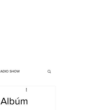
 RADIO SHOW
"DUB MEETING LYRICS"
 Albúm