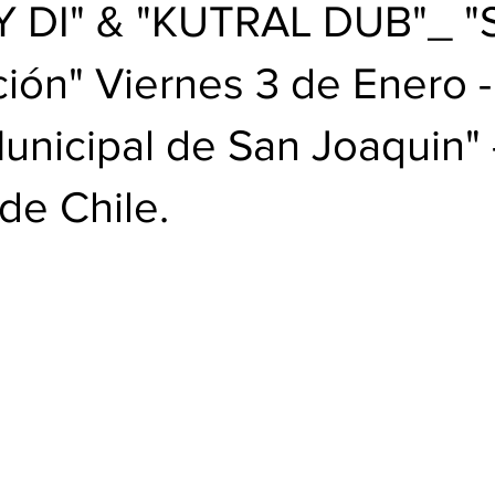
BUD
 DI" & "KUTRAL DUB"_ "
ción" Viernes 3 de Enero -
unicipal de San Joaquin" 
de Chile.
trellas.