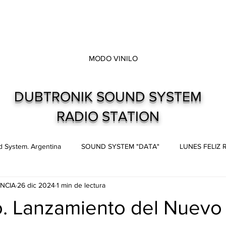
MODO VINILO
DUBTRONIK SOUND SYSTEM
RADIO STATION
 System. Argentina
SOUND SYSTEM "DATA"
LUNES FELIZ
NCIA
26 dic 2024
1 min de lectura
s
Live and direct. Shows. Recitales.
Dubtronik Records
o. Lanzamiento del Nuevo