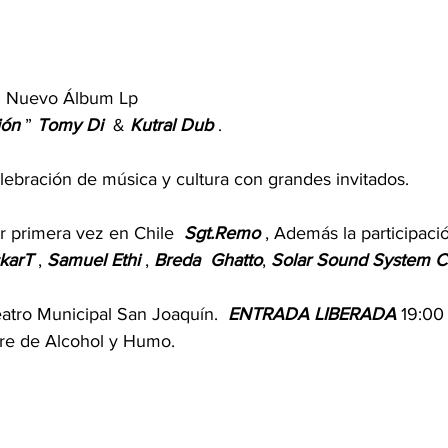
  Nuevo Álbum Lp 
ión 
” 
Tomy
Di
  & 
Kutral
Dub
 .
lebración de música y cultura con grandes invitados.
 primera vez en Chile  
Sgt.Remo
 , Además la participaci
karT
 , 
Samuel
Ethi
 , 
Breda
Ghatto
, 
Solar
Sound
System
C
tro Municipal San Joaquín.  
ENTRADA
LIBERADA
 19:00 
bre de Alcohol y Humo.