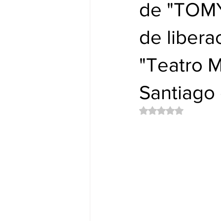
Nuevos Lanzamientos.
DUB&
de "TOMY
de libera
"Teatro M
Santiago 
Obtuvo NaN de 5 es