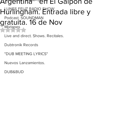
Argentina " en El Galpón de
LUNES FELIZ RADIO SHOW
Hurlingham. Entrada libre y
Podcast. SOUNDMAN
gratuita. 16 de Nov
Mixtapes
Obtuvo NaN de 5 estrellas.
Live and direct. Shows. Recitales.
Dubtronik Records
"DUB MEETING LYRICS"
Nuevos Lanzamientos.
DUB&BUD