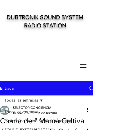
DUBTRONIK SOUND SYSTEM
RADIO STATION
Entrada
Todas las entradas
SELECTOR CONCIENCIA
Todas las entradas
14 nov 2023
1 min de lectura
Charla de " Mamá Cultiva
Eventos de Sound System. Argentina
SOUND SYSTEM "DATA"