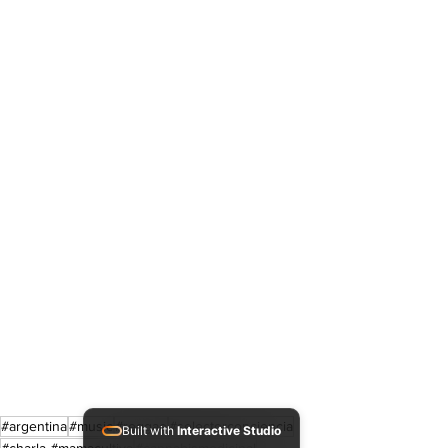
#argentina
#music
#reggae
#selectorconciencia
Built with
Interactive Studio