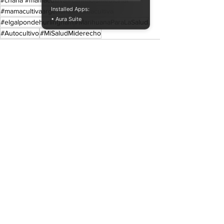
#charla #mamacultiva
#cannabismedicinal
Installed Apps:
#mamacultivaargentina
#mamacultiva
• Aura Suite
#elgalpondehurlingham
#MarihuanaParaLaSalud
#Autocultivo
#MiSaludMiderecho
Ver todo
Entradas recientes