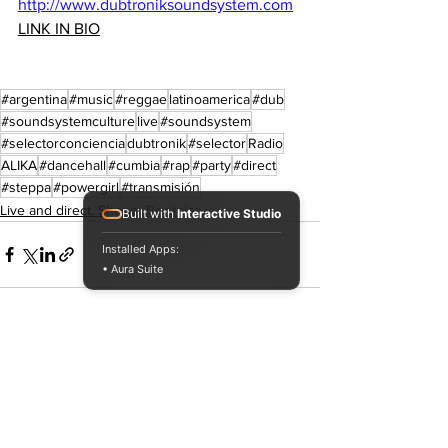
http://www.dubtroniksoundsystem.com
LINK IN BIO
#argentina
#music
#reggae
latinoamerica
#dub
#soundsystemculture
live
#soundsystem
#selectorconciencia
dubtronik
#selector
Radio
ALIKA
#dancehall
#cumbia
#rap
#party
#direct
#steppa
#powergirl
#transmisión
Live and direct. Shows. Recitales.
Built with
Interactive Studio
Installed Apps:
• Aura Suite
Ver todo
Entradas recientes