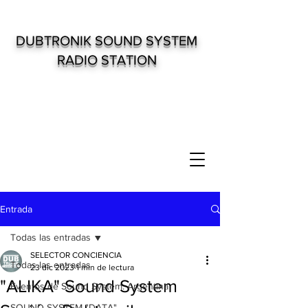
DUBTRONIK SOUND SYSTEM
RADIO STATION
Entrada
Todas las entradas
SELECTOR CONCIENCIA
Todas las entradas
23 dic 2023
1 min de lectura
"ALIKA" Sound System
Eventos de Sound System. Argentina
SOUND SYSTEM "DATA"