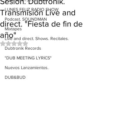
Sesión. Dubtronik.
LUNES FELIZ RADIO SHOW
Transmisión Live and
Podcast. SOUNDMAN
direct. "Fiesta de fin de
Mixtapes
año"
Live and direct. Shows. Recitales.
Obtuvo NaN de 5 estrellas.
Dubtronik Records
"DUB MEETING LYRICS"
Nuevos Lanzamientos.
DUB&BUD