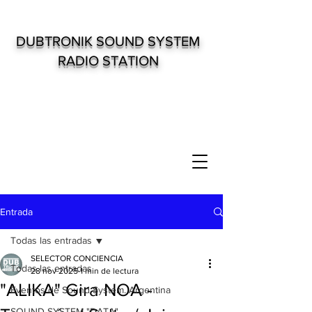
DUBTRONIK SOUND SYSTEM
RADIO STATION
Entrada
Todas las entradas
SELECTOR CONCIENCIA
Todas las entradas
28 nov 2025
1 min de lectura
"ALIKA" Gira NOA -
Eventos de Sound System. Argentina
SOUND SYSTEM "DATA"