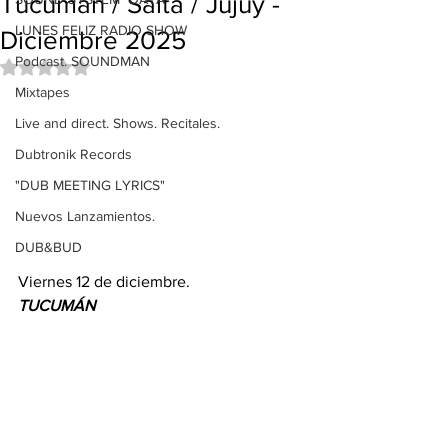
Tucumán / Salta / Jujuy -
LUNES FELIZ RADIO SHOW
Diciembre 2025
Podcast. SOUNDMAN
Obtuvo NaN de 5 estrellas.
Mixtapes
Live and direct. Shows. Recitales.
Dubtronik Records
"DUB MEETING LYRICS"
Nuevos Lanzamientos.
DUB&BUD
Viernes 12 de diciembre.
TUCUMÁN