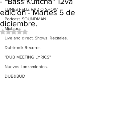
- "Bass Kultcha" 12va
LUNES FELIZ RADIO SHOW
edición - Martes 5 de
Podcast. SOUNDMAN
diciembre.
Mixtapes
Obtuvo NaN de 5 estrellas.
Live and direct. Shows. Recitales.
Dubtronik Records
"DUB MEETING LYRICS"
Nuevos Lanzamientos.
DUB&BUD