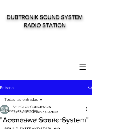
DUBTRONIK SOUND SYSTEM
RADIO STATION
Entrada
Todas las entradas
SELECTOR CONCIENCIA
Todas las entradas
30 nov 2023
0 min de lectura
"Aconcawa Sound System"
Eventos de Sound System. Argentina
SOUND SYSTEM "DATA"